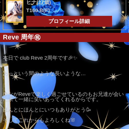
ヒナ(27歳)
T160 B(F)
プロフィール詳細
Reve 周年㊗️
本日で club Reve 2周年です🎉✨️
あっという間のような長いような…
ひながReveで楽しく過ごせているのもお兄達が会い
に来て一緒に笑いあってくれるからです。
ほんとにほんとにいつもありがとう🥳
そしてこれからもよろしくね🌸