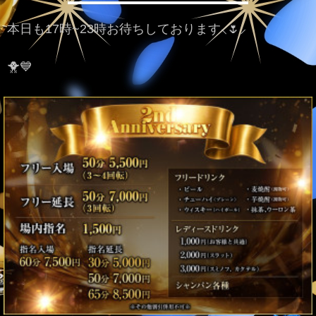
本日も17時~23時お待ちしております⸜🌷︎⸝‍
🐥💙