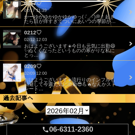
0217♡
02/17 11:39
かーゆかゆかゆかゆかゆっ( -᷄ _ -᷅ )💭！起き
たら目が痒すぎてついにあいつの季節が…
0212♡
02/12 12:03
おはようございます☀️今日も元気に出勤😄
✨️ぬくくなったというものの寒がりな私に
とっ…
0209♡
02/09 12:00
おはようございます☀️流行りのインフルも
回避して今週元気に出勤😎💪🔥なんかスト
レート…
過去記事へ
06-6311-2360
call