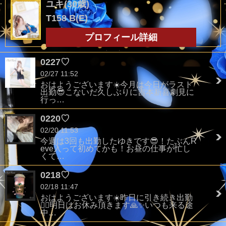
ユキ(30歳)
T158 B(E)
プロフィール詳細
0227♡
02/27 11:52
おはようございます☀️今月は今日がラスト
出勤😎こないだ久しぶりに吉本新喜劇見に
行っ…
0220♡
02/20 11:53
今週は3回も出勤したゆきです😎！たぶんR
eve入って初めてかも！お昼の仕事が忙し
くて…
0218♡
02/18 11:47
おはようございます☀️昨日に引き続き出勤
🏃‍♂️明日はお休み頂きます🙏✨いつも来る途
中…