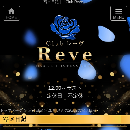
写メ日記 | 「Club Reve」
home
menu
HOME
MENU
12:00～ラスト
定休日：不定休
トップページ
写メ日記
ユキ さんの26/02の写メ日記
写メ日記