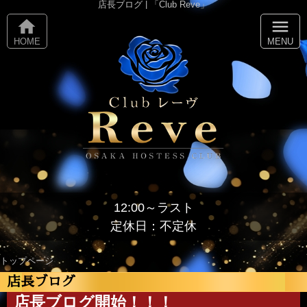
店長ブログ | 「Club Reve」
home
menu
HOME
MENU
12:00～ラスト
定休日：不定休
トップページ
店長ブログ
店長ブログ開始！！！