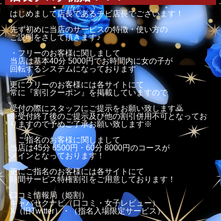
はじめまして店長であるチビ店長でございます！
先ず初めに当店のサービスの特徴・使い方の
ご説明をさして頂きます♪
・フリーのお客様に関しまして
当店は基本40分 5000円でお時間内に女の子が
回転するシステムになっております
更にフリーのお客様には各サイトにて
常に『割引クーポン』を掲載していますので
受付の際にスタッフにご提示をお願い致します🙇
※受付終了後のご提示及び他の割引併用不可となってお
りますので予めご了承お願い致します※
・ご指名のお客様に関しまして
当店は45分 6500円・60分 8000円のコースが
メインとなっております！
更にご指名のお客様には各サイトにて
時間サービス特権割引をご用意しております！
口コミ情報局（姫割）
キャバセクナビ（口コミ・女子レビュー）
X（旧Twitter）・（指名入場限定サービス）