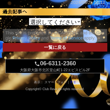
2024/09/26 16:12
過去記事へ
This site is protected by reCAPTCHA and the Goo
gle
Privacy Policy
and
Terms of Service
apply.
一覧に戻る
06-6311-2360
call
大阪府大阪市北区堂山町1-22エビスビル2F
表示： スマートフォン｜
ＰＣ
Copyright©
Club Reve
All rights reserved.