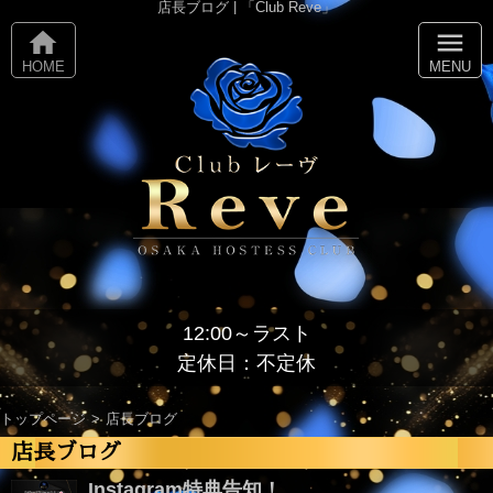
店長ブログ | 「Club Reve」
home
menu
HOME
MENU
12:00～ラスト
定休日：不定休
トップページ
店長ブログ
店長ブログ
Instagram特典告知！