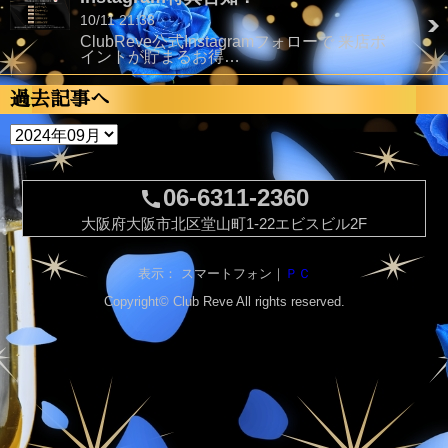
10/11 21:33
ClubReve公式Instagramフォローで 来店ポ
イントが貯まるお得…
過去記事へ
06-6311-2360
call
大阪府大阪市北区堂山町1-22エビスビル2F
表示： スマートフォン｜
ＰＣ
Copyright©
Club Reve
All rights reserved.